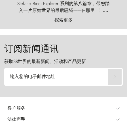
Stefano Ricci Explorer 系列的第八篇章，带您踏
入一片原始世界的最后疆域——在那里，狂风
....
以远古的怒号雕琢着自然，而百内塔（Torres
探索更多
del Paine）则宛如石砌的哨兵，傲然向苍穹发
起挑战。
订阅新闻通讯
获取SR世界的最新新闻、活动和产品更新
输入您的电子邮件地址
客户服务
法律声明