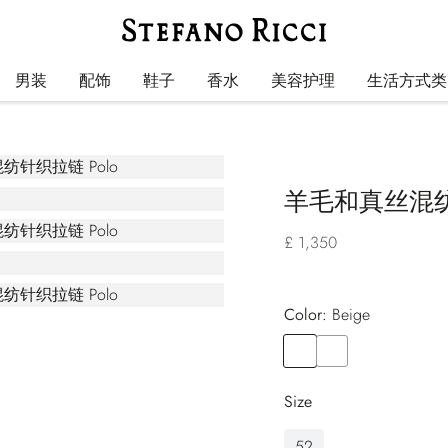
男装
配饰
鞋子
香水
美容护理
生活方式类
羊毛和真丝混纺针
£ 1,350
Color:
beige
Color
BEIGE
Color
YELLOW
Size
52