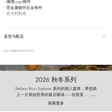
缠绕Logo饰件
贵金属镀锌五金饰件
意大利制造
退货与配送
SKU: K808095L01-F25373
2026 秋冬系列
Stefano Ricci Explorer 系列的第八篇章，带您踏
入一片原始世界的最后疆域——在那里，狂风
....
以远古的怒号雕琢着自然，而百内塔（Torres
探索更多
del Paine）则宛如石砌的哨兵，傲然向苍穹发