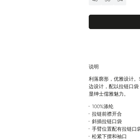
说明
利落廓形，优雅设计。
边设计，配以拉链口袋
显绅士儒雅魅力。
100%涤纶
拉链前襟开合
斜插拉链口袋
手臂位置配有拉链口
松紧下摆和袖口