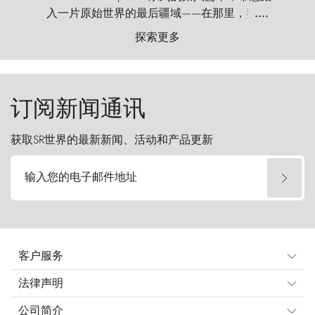
入一片原始世界的最后疆域——在那里，狂风
....
以远古的怒号雕琢着自然，而百内塔（Torres
探索更多
del Paine）则宛如石砌的哨兵，傲然向苍穹发
起挑战。
订阅新闻通讯
获取SR世界的最新新闻、活动和产品更新
输入您的电子邮件地址
客户服务
法律声明
公司简介