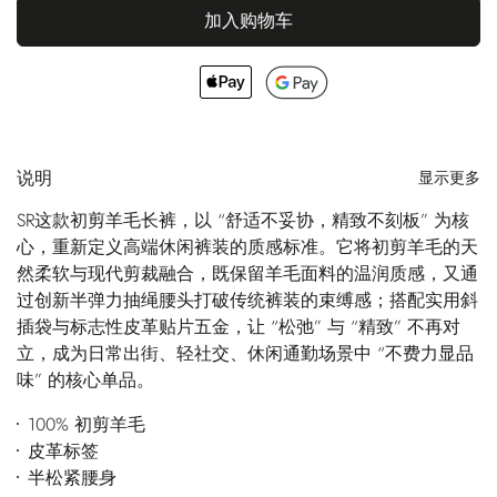
加入购物车
说明
显示更多
SR这款初剪羊毛长裤，以 “舒适不妥协，精致不刻板” 为核
心，重新定义高端休闲裤装的质感标准。它将初剪羊毛的天
然柔软与现代剪裁融合，既保留羊毛面料的温润质感，又通
过创新半弹力抽绳腰头打破传统裤装的束缚感；搭配实用斜
插袋与标志性皮革贴片五金，让 “松弛” 与 “精致” 不再对
立，成为日常出街、轻社交、休闲通勤场景中 “不费力显品
味” 的核心单品。
100% 初剪羊毛
皮革标签
半松紧腰身