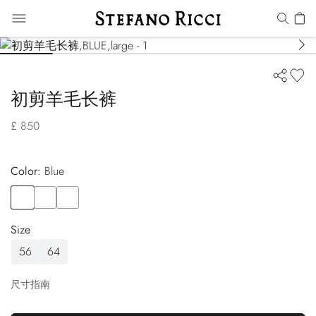
初剪羊毛长裤
£ 850
Color:
blue
Color
BLUE
Color
GREY
Color
BROWN
Size
56
64
尺寸指南