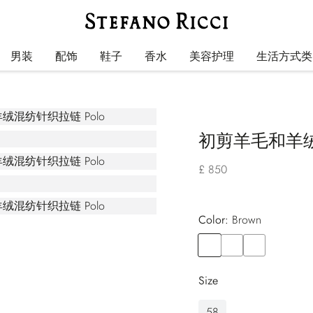
男装
配饰
鞋子
香水
美容护理
生活方式类
初剪羊毛和羊绒
£ 850
Color:
brown
Color
BROWN
Color
GREEN
Color
BLUE
Size
58