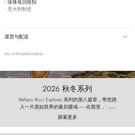
珍珠母贝纽扣
意大利制造
退货与配送
SKU: M1RF4320P2-LP48HA
2026 秋冬系列
Stefano Ricci Explorer 系列的第八篇章，带您踏
入一片原始世界的最后疆域——在那里，狂风
....
以远古的怒号雕琢着自然，而百内塔（Torres
探索更多
del Paine）则宛如石砌的哨兵，傲然向苍穹发
起挑战。