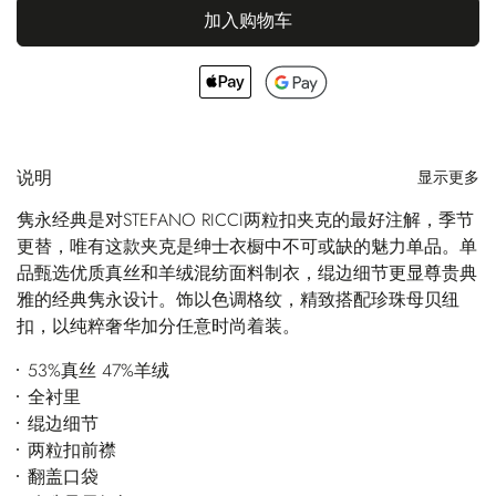
加入购物车
说明
显示更多
隽永经典是对STEFANO RICCI两粒扣夹克的最好注解，季节
更替，唯有这款夹克是绅士衣橱中不可或缺的魅力单品。单
品甄选优质真丝和羊绒混纺面料制衣，绲边细节更显尊贵典
雅的经典隽永设计。饰以色调格纹，精致搭配珍珠母贝纽
扣，以纯粹奢华加分任意时尚着装。
53%真丝 47%羊绒
全衬里
绲边细节
两粒扣前襟
翻盖口袋