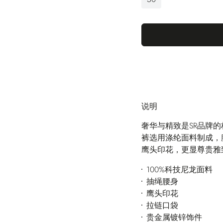
说明
奢华与精致是SR品牌
裤选用涤纶面料制成，
鹰头印花，更显尊贵雅
100%科技尼龙面料
抽绳腰身
鹰头印花
拉链口袋
贵金属镀锌饰件