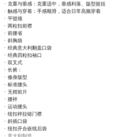
克重与垂感：克重适中，垂感利落、版型挺括
触感与穿着：手感顺滑，适合日常高频穿着
平驳领
两粒扣前襟
前腰省
斜胸袋
经典意大利翻盖口袋
经典四粒扣袖口
双叉式
长裤：
修身版型
标准腰头
无褶前片
腰袢
运动腰头
纽扣袢拉链门襟
斜插口袋
纽扣开合嵌线后袋
意大利制造