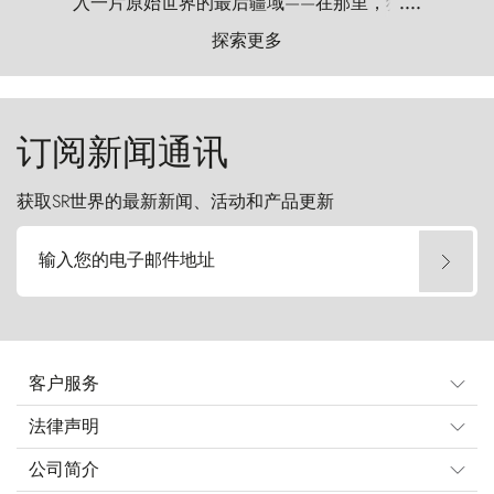
入一片原始世界的最后疆域——在那里，狂风
....
以远古的怒号雕琢着自然，而百内塔（Torres
探索更多
del Paine）则宛如石砌的哨兵，傲然向苍穹发
起挑战。
订阅新闻通讯
获取SR世界的最新新闻、活动和产品更新
输入您的电子邮件地址
客户服务
法律声明
公司简介