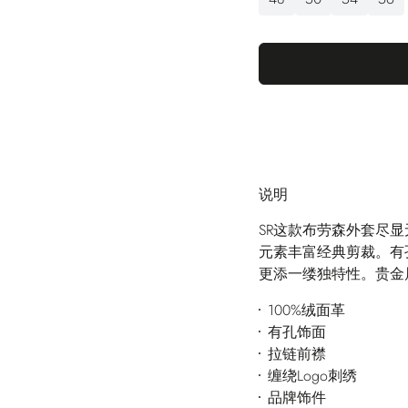
说明
SR这款布劳森外套尽
元素丰富经典剪裁。有
更添一缕独特性。贵金
100%绒面革
有孔饰面
拉链前襟
缠绕Logo刺绣
品牌饰件