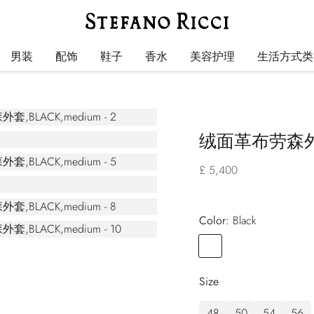
男装
配饰
鞋子
香水
美容护理
生活方式类
绒面革布劳森
£ 5,400
Color:
black
Color
BLACK
Size
48
50
54
56