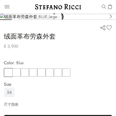
绒面革布劳森外套
£ 3,900
Color:
blue
Color
BLUE
Color
BLUE
Color
GREY
Color
BROWN
Color
BLACK
Color
PINK
Color
GREEN
Color
WHITE
Size
54
尺寸指南