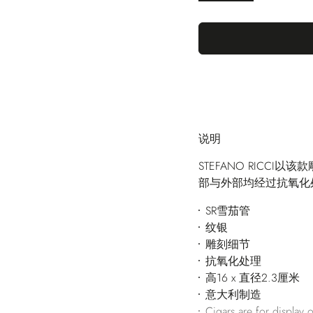
说明
STEFANO RICC
部与外部均经过抗氧化
SR雪茄管
纹银
雕刻细节
抗氧化处理
高16 x 直径2.3厘米
意大利制造
Cigars are for display o