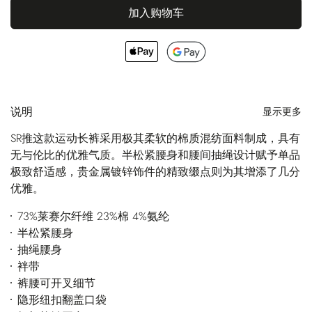
加入购物车
说明
显示更多
SR推这款运动长裤采用极其柔软的棉质混纺面料制成，具有
无与伦比的优雅气质。半松紧腰身和腰间抽绳设计赋予单品
极致舒适感，贵金属镀锌饰件的精致缀点则为其增添了几分
优雅。
73%莱赛尔纤维 23%棉 4%氨纶
半松紧腰身
抽绳腰身
袢带
裤腰可开叉细节
隐形纽扣翻盖口袋