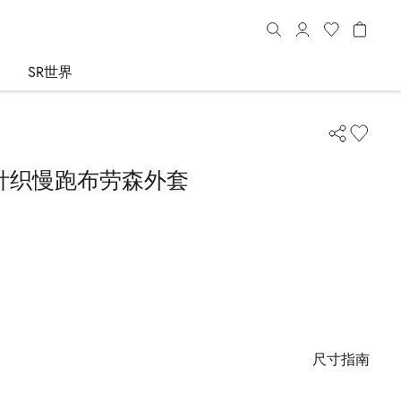
SR世界
针织慢跑布劳森外套
尺寸指南