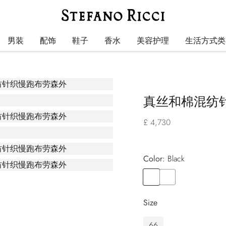
男装
配饰
鞋子
香水
美容护理
生活方式类
真丝和棉混纺
£ 4,730
Color:
black
Color
BLACK
Color
BLUE
Size
66