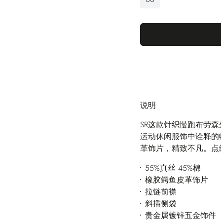
说明
SR这款针织慢跑布劳
运动休闲服饰中诠释的
革饰片，精致不凡。点
55%真丝 45%棉
橡胶鳄鱼皮革饰片
拉链前襟
斜插侧袋
贵金属镀锌五金饰件