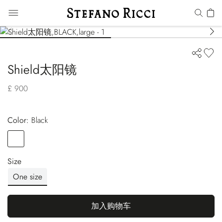
Shield太阳镜
£ 900
Color:
black
Color
BLACK
Size
One size
加入购物车