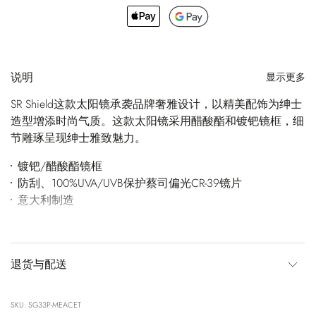
说明
显示更多
SR Shield这款太阳镜承袭品牌奢雅设计，以精美配饰为绅士
造型增添时尚气质。这款太阳镜采用醋酸酯和镀钯镜框，细
节雕琢呈现绅士雅致魅力。
镀钯/醋酸酯镜框
防刮、100%UVA/UVB保护蔡司偏光CR-39镜片
意大利制造
退货与配送
SKU: SG33P-MEACET