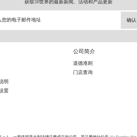
获取SR世界的最新新闻、活动和产品更新
入您的电子邮件地址
确认
公司简介
道德准则
门店查询
用说明
好设置
cci S.p.A. - 一家依据意大利法律注册成立的公司，其注册地址位于 Via Faentina No. 171, Fi