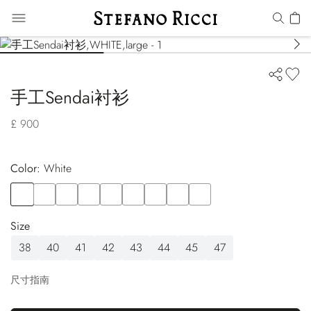
手工Sendai衬衫
£ 900
Color:
white
Color
WHITE
Color
BLACK
Color
GREEN
Color
ORANGE
Color
PINK
Color
RED
Color
YELLOW
Color
GREEN
Color
BROWN
Size
38
40
41
42
43
44
45
47
尺寸指南