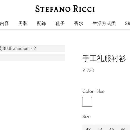
内容
男装
配饰
鞋子
香水
生活方式类
S
手工礼服衬衫
£ 720
Color:
blue
Color
BLUE
Size
43
44
45
46