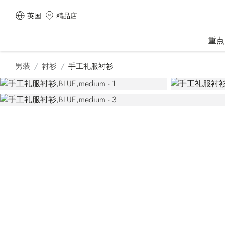
英国
精品店
重点
男装
衬衫
手工礼服衬衫