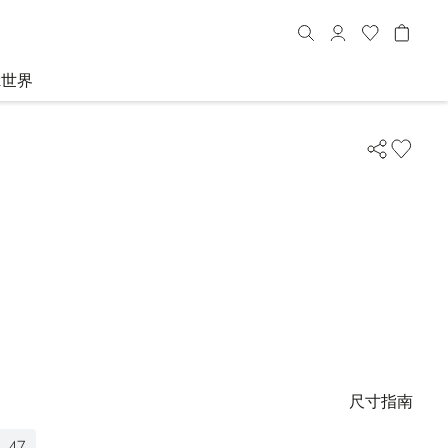
R世界
尺寸指南
47