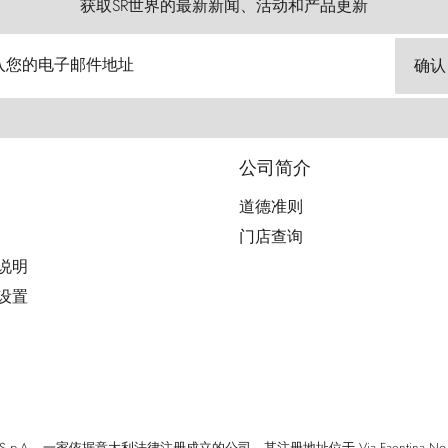
获取SR世界的最新新闻、活动和产品更新
入您的电子邮件地址
确认
公司简介
道德准则
门店查询
用说明
好设置
cci S.p.A. - 一家依据意大利法律注册成立的公司，其注册地址位于 Via Faentina No. 171, Fi