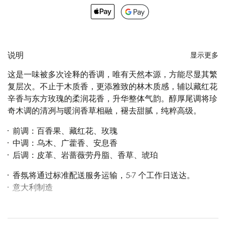
说明
显示更多
这是一味被多次诠释的香调，唯有天然本源，方能尽显其繁
复层次。不止于木质香，更添雅致的林木质感，辅以藏红花
辛香与东方玫瑰的柔润花香，升华整体气韵。醇厚尾调将珍
奇木调的清冽与暖润香草相融，褪去甜腻，纯粹高级。
前调：百香果、藏红花、玫瑰
中调：乌木、广藿香、安息香
后调：皮革、岩蔷薇劳丹脂、香草、琥珀
香氛将通过标准配送服务运输，5-7 个工作日送达。
意大利制造