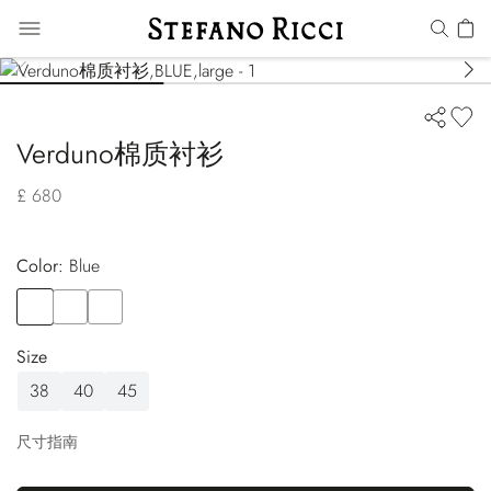
Verduno棉质衬衫
£ 680
Color:
blue
Color
BLUE
Color
BLUE
Color
BLUE
Size
38
40
45
尺寸指南