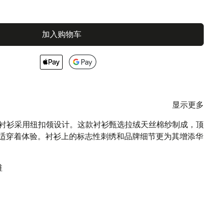
加入购物车
显示更多
 Novara衬衫采用纽扣领设计。这款衬衫甄选拉绒天丝棉纱制成，顶
适穿着体验。衬衫上的标志性刺绣和品牌细节更为其增添华
维