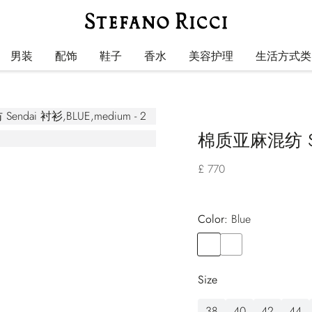
男装
配饰
鞋子
香水
美容护理
生活方式类
棉质亚麻混纺 Se
£ 770
Color:
blue
Color
BLUE
Color
GREEN
Size
38
40
42
44