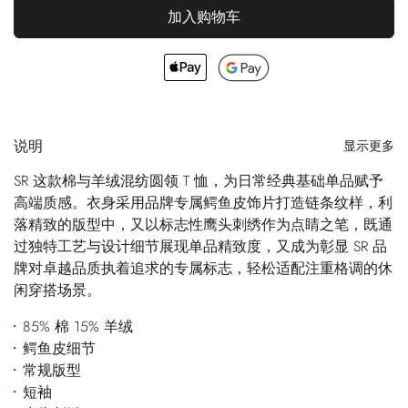
加入购物车
说明
显示更多
SR 这款棉与羊绒混纺圆领 T 恤，为日常经典基础单品赋予
高端质感。衣身采用品牌专属鳄鱼皮饰片打造链条纹样，利
落精致的版型中，又以标志性鹰头刺绣作为点睛之笔，既通
过独特工艺与设计细节展现单品精致度，又成为彰显 SR 品
牌对卓越品质执着追求的专属标志，轻松适配注重格调的休
闲穿搭场景。
85% 棉 15% 羊绒
鳄鱼皮细节
常规版型
短袖