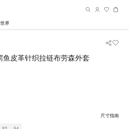
R世界
鳄鱼皮革针织拉链布劳森外套
尺寸指南
52
54