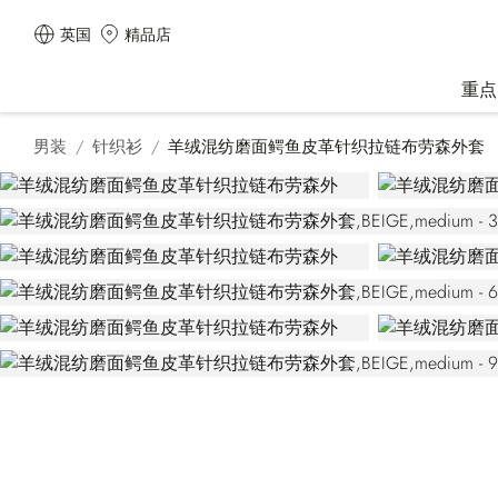
英国
精品店
重点
男装
针织衫
羊绒混纺磨面鳄鱼皮革针织拉链布劳森外套