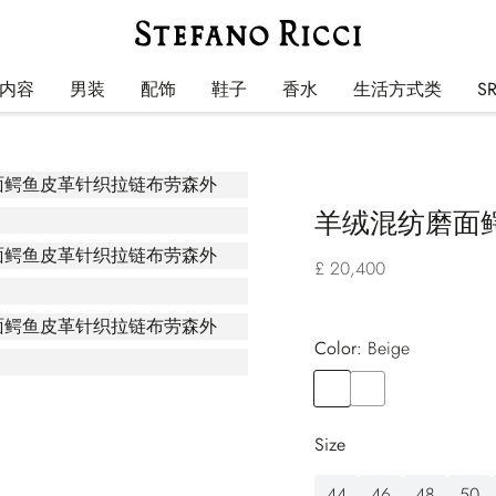
内容
男装
配饰
鞋子
香水
生活方式类
S
羊绒混纺磨面
£ 20,400
Color:
beige
Color
BEIGE
Color
BROWN
Size
44
46
48
50