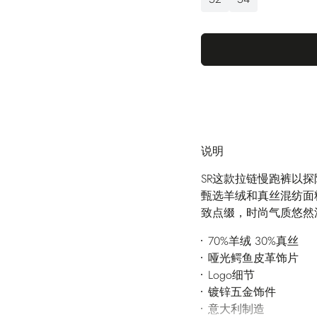
说明
SR这款拉链慢跑裤以
甄选羊绒和真丝混纺面
致点缀，时尚气质悠然
70%羊绒 30%真丝
哑光鳄鱼皮革饰片
Logo细节
镀锌五金饰件
意大利制造