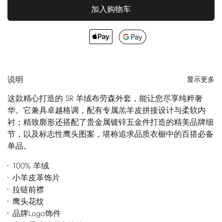
加入购物车
说明
显示更多
这款精心打造的 SR 羊绒布劳森外套，能让您尽享纯粹奢
华。它兼具卓越格调，配有专属羔羊皮拼接设计与柔软内
衬；精致廓形还搭配了贵金属镀锌五金件打造的精美品牌细
节，以及标志性鹰头图案，堪称追求品质衣橱中的百搭必备
单品。
100% 羊绒
小羊皮革饰片
拉链前襟
鹰头花纹
品牌Logo饰件