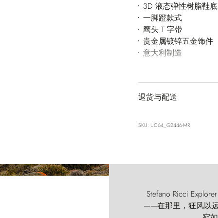
3D 液态弹性树脂鞋底
一脚蹬款式
鹰头 T 字带
贵金属镀锌五金饰件
意大利制造
退货与配送
SKU: UC64_G2446-MR
Stefano Ricci
——在那里，狂风以远古的
宛如