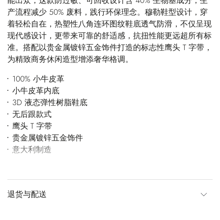
能出众；这款防过敏、可回收设计含 40% 生物基成分，生
产流程减少 50% 废料，践行环保理念。穆勒鞋型设计，穿
着轻松自在，热塑性八角连环图纹鞋底透气防滑，不仅呈现
现代感设计，更带来可靠的舒适感，抗扭性能更远超所有标
准。搭配以贵金属镀锌五金饰件打造的标志性鹰头 T 字带，
为精致商务休闲造型增添奢华格调。
100% 小牛皮革
小牛皮革内底
3D 液态弹性树脂鞋底
无后跟款式
鹰头 T 字带
贵金属镀锌五金饰件
意大利制造
退货与配送