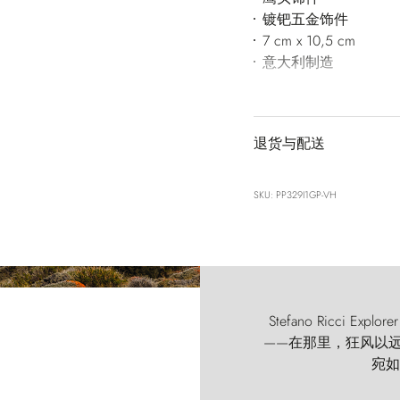
镀钯五金饰件
7 cm x 10,5 cm
意大利制造
退货与配送
SKU: PP329I1GP-VH
Stefano Ricci
——在那里，狂风以远古的
宛如