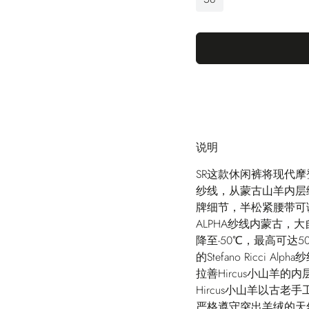
说明
SR这款休闲裤将现代摩
纱线，从蒙古山羊内层
牌细节，半松紧腰带可调节
ALPHA纱线内蒙古
降至-50℃，最高可达
的Stefano Ricc
拉善Hircus小山羊的
Hircus小山羊以古
严格遵守突出羊绒的天