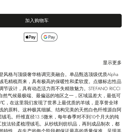
加入购物车
显示更多
登风格与顶级奢华格调完美融合。单品甄选顶级优质Alpha
绒毛精梳而来，具有极高的保暖性和柔软度。点缀标志性品
设计，具有动态活力而不失精致魅力。STEFANO RICCI
，大自然气候最极端、最偏远的地区之一，区域温差大，最低可
50℃，在这里我们发现了世界上最优质的羊绒，是享誉全球
i Alpha纱线的原料。这种极其细腻、结构完美的天然白色纤维源自阿
内层绒毛。纤维直径13.5微米，每年春季对不到10个月大的纯
老手工技法轻柔梳理绒毛。从纱线到纺织品，再到成品制衣，都
然特性，在生产的每个阶段都保证最高的质量保准，呈现羊