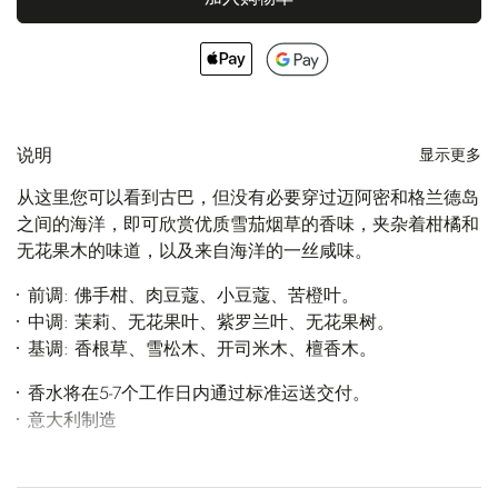
说明
显示更多
从这里您可以看到古巴，但没有必要穿过迈阿密和格兰德岛
之间的海洋，即可欣赏优质雪茄烟草的香味，夹杂着柑橘和
无花果木的味道，以及来自海洋的一丝咸味。
前调: 佛手柑、肉豆蔻、小豆蔻、苦橙叶。
中调: 茉莉、无花果叶、紫罗兰叶、无花果树。
基调: 香根草、雪松木、开司米木、檀香木。
香水将在5-7个工作日内通过标准运送交付。
意大利制造