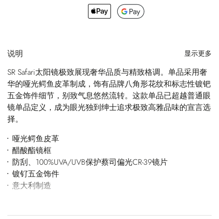
说明
显示更多
SR Safari太阳镜极致展现奢华品质与精致格调。单品采用奢
华的哑光鳄鱼皮革制成，饰有品牌八角形花纹和标志性镀钯
五金饰件细节，别致气息悠然流转。这款单品已超越普通眼
镜单品定义，成为眼光独到绅士追求极致高雅品味的宣言选
择。
哑光鳄鱼皮革
醋酸酯镜框
防刮、100%UVA/UVB保护蔡司偏光CR-39镜片
镀钌五金饰件
意大利制造