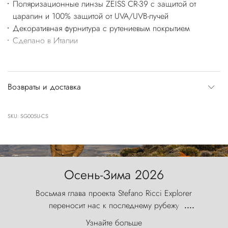
Поляризационные линзы ZEISS CR-39 с защитой от
царапин и 100% защитой от UVA/UVB-лучей
Декоративная фурнитура с рутениевым покрытием
Сделано в Италии
Возвраты и доставка
SKU: SG005U-CS
Осень-Зима 2026
Восьмая глава проекта Stefano Ricci Explorer
переносит нас к последнему рубежу
....
первозданного мира, где ветер с
Узнайте больше