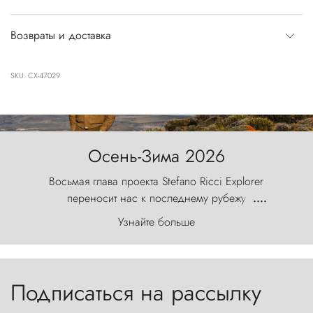
Возвраты и доставка
SKU: CX-47029
Осень-Зима 2026
Восьмая глава проекта Stefano Ricci Explorer
переносит нас к последнему рубежу
....
первозданного мира, где ветер с
Узнайте больше
первобытной яростью ваяет ландшафт, а пики
Торрес-дель-Пайне, словно каменные стражи,
бросают вызов небесам.
Подписаться на рассылку