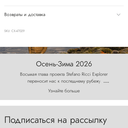
Возвраты и доставка
SKU: CX-47029
Осень-Зима 2026
Восьмая глава проекта Stefano Ricci Explorer
переносит нас к последнему рубежу
....
первозданного мира, где ветер с
Узнайте больше
первобытной яростью ваяет ландшафт, а пики
Торрес-дель-Пайне, словно каменные стражи,
бросают вызов небесам.
Подписаться на рассылку