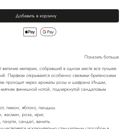
Добавить в корзину
Показать больше
ит величие империи, собравший в одном месте все лучшее
ний. Парфюм открывается особенно свежими британскими
тем проходит через ароматы розы и шафрана Индии,
о-мягким финишной нотой, подчеркнутой сандаловым
от, лимон, яблоко, ландыш.
, жасмин, роза, ирис.
 пачули, сандал, ваниль.
существляется исключительно стандартным способом в