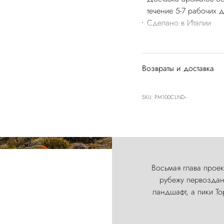
течение 5-7 рабочих 
Сделано в Италии
Возвраты и доставка
SKU: PM100CLND--
Восьмая глава проект
рубежу первозданн
ландшафт, а пики Т