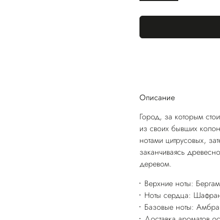
Описание
Город, за которым сто
из своих бывших коло
нотами цитрусовых, за
заканчиваясь древесн
деревом.
Верхние ноты: Бергам
Ноты сердца: Шафран
Базовые ноты: Амбра,
Доставка ароматов о