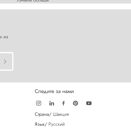
х из
Следите за нами
Страна/
Швеция
Язык/
Русский