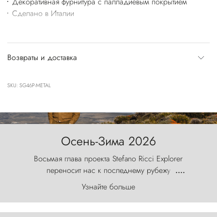
Декоративная фурнитура с палладиевым покрытием
Сделано в Италии
Возвраты и доставка
SKU: SG46P-METAL
Осень-Зима 2026
Восьмая глава проекта Stefano Ricci Explorer
переносит нас к последнему рубежу
....
первозданного мира, где ветер с
Узнайте больше
первобытной яростью ваяет ландшафт, а пики
Торрес-дель-Пайне, словно каменные стражи,
бросают вызов небесам.