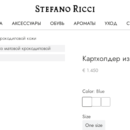
А
АКСЕССУАРЫ
ОБУВЬ
АРОМАТЫ
УХОД
С
крокодиловой кожи
Картхолдер из
€ 1.450
Color:
blue
Color
BLUE
Color
BLACK
Color
BROWN
Size
One size