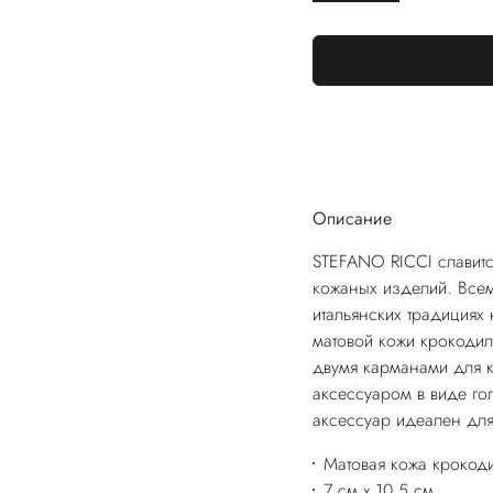
Описание
STEFANO RICCI славитс
кожаных изделий. Всем
итальянских традициях 
матовой кожи крокодил
двумя карманами для 
аксессуаром в виде го
аксессуар идеален для
Матовая кожа крокоди
7 см x 10,5 см