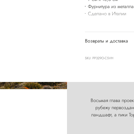
Фурнитура из металла
Сделано в Италии
Возвраты и доставка
SKU: PP329O-CSVH
Восьмая глава проект
рубежу первозданн
ландшафт, а пики Т