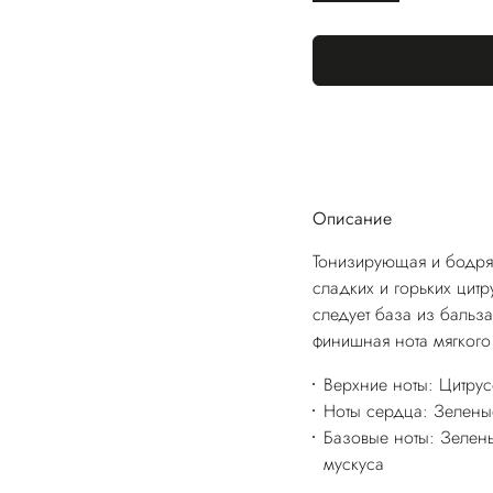
Описание
Тонизирующая и бодря
сладких и горьких цитр
следует база из бальз
финишная нота мягкого
Верхние ноты: Цитру
Ноты сердца: Зеленые
Базовые ноты: Зелен
мускуса