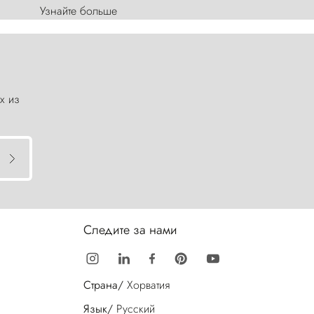
Узнайте больше
х из
Следите за нами
Страна/
Хорватия
Язык/
Русский