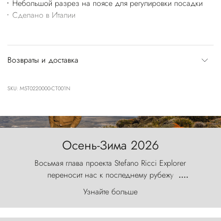
Небольшой разрез на поясе для регулировки посадки
Сделано в Италии
Возвраты и доставка
SKU: M5T0220000-CT001N
Осень-Зима 2026
Восьмая глава проекта Stefano Ricci Explorer
переносит нас к последнему рубежу
....
первозданного мира, где ветер с
Узнайте больше
первобытной яростью ваяет ландшафт, а пики
Торрес-дель-Пайне, словно каменные стражи,