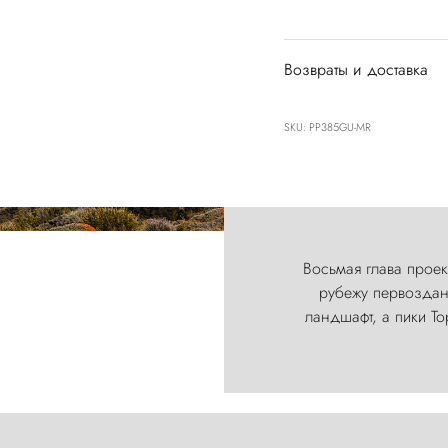
Возвраты и доставка
SKU: PP385GU-MR
Восьмая глава проект
рубежу первозданн
ландшафт, а пики Т