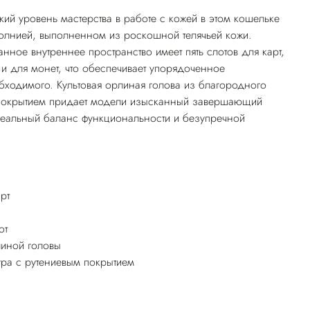
кий уровень мастерства в работе с кожей в этом кошельке
молнией, выполненном из роскошной телячьей кожи.
нное внутреннее пространство имеет пять слотов для карт,
 и для монет, что обеспечивает упорядоченное
ходимого. Культовая орлиная голова из благородного
 покрытием придает модели изысканный завершающий
деальный баланс функциональности и безупречной
рт
от
линой головы
ура с рутениевым покрытием