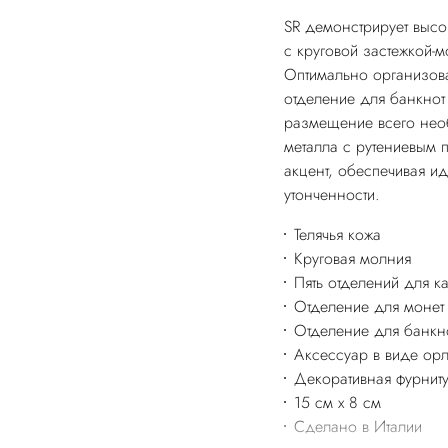
SR демонстрирует высо
с круговой застежкой-
Оптимально организова
отделение для банкнот
размещение всего необ
металла с рутениевым
акцент, обеспечивая и
утонченности.
Телячья кожа
Круговая молния
Пять отделений для ка
Отделение для монет
Отделение для банкн
Аксессуар в виде ор
Декоративная фурнит
15 см x 8 см
Сделано в Италии