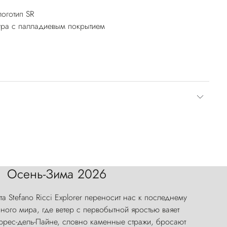
оготип SR
ура с палладиевым покрытием
Осень-Зима 2026
а Stefano Ricci Explorer переносит нас к последнему
ого мира, где ветер с первобытной яростью ваяет
оррес-дель-Пайне, словно каменные стражи, бросают