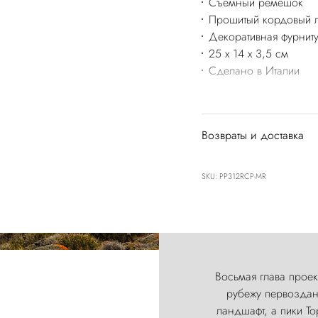
Съёмный ремешок
Прошитый кордовый л
Декоративная фурнит
25 x 14 x 3,5 см
Сделано в Италии
Возвраты и доставка
SKU: PP312RCP-MR
Восьмая глава проект
рубежу первозданн
ландшафт, а пики Т