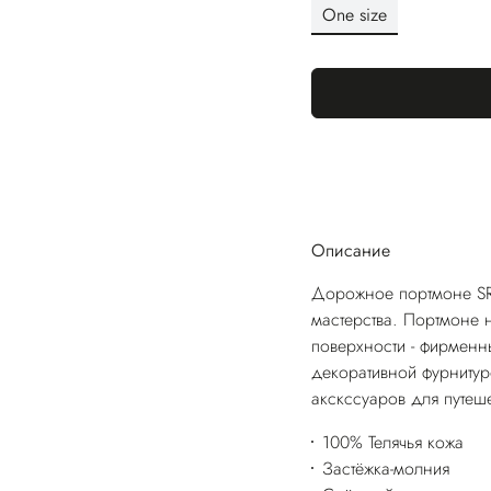
One size
Описание
Дорожное портмоне SR 
мастерства. Портмоне
поверхности - фирменн
декоративной фурниту
акскссуаров для путеше
100% Телячья кожа
Застёжка-молния