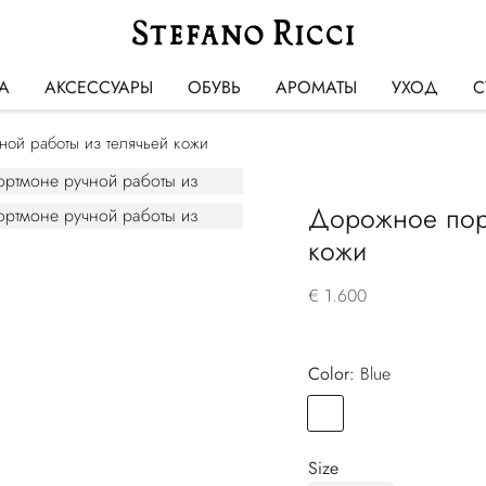
А
АКСЕССУАРЫ
ОБУВЬ
АРОМАТЫ
УХОД
С
ой работы из телячьей кожи
Дорожное порт
кожи
€ 1.600
Color:
blue
Color
BLUE
Size