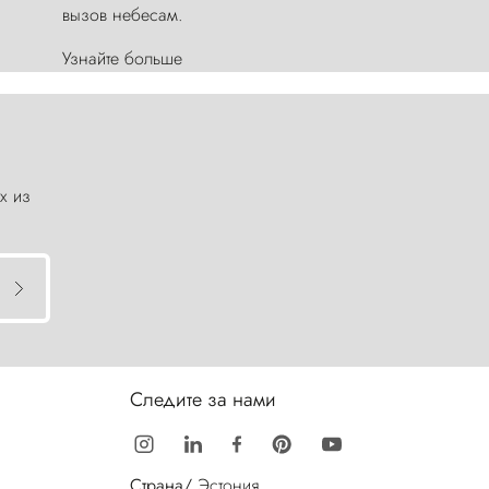
вызов небесам.
Узнайте больше
х из
Следите за нами
Страна/
Эстония