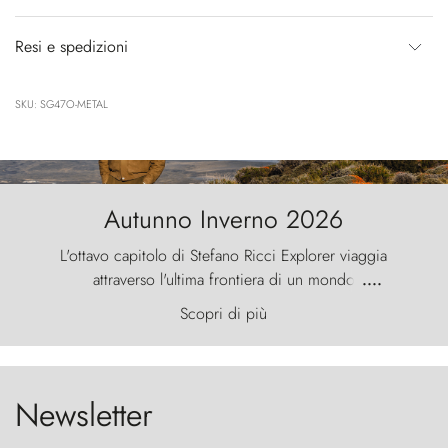
Resi e spedizioni
SKU: SG47O-METAL
Autunno Inverno 2026
L'ottavo capitolo di Stefano Ricci Explorer viaggia
attraverso l'ultima frontiera di un mondo
....
primordiale, dove il vento scolpisce la natura con
Scopri di più
furia ancestrale e le Torres del Paine sfidano il
cielo come sentinelle di pietra.
Newsletter