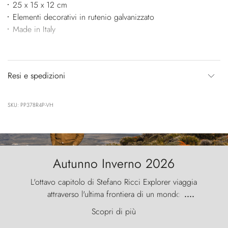
25 x 15 x 12 cm
Elementi decorativi in rutenio galvanizzato
Made in Italy
Resi e spedizioni
SKU: PP378R4P-VH
Autunno Inverno 2026
L'ottavo capitolo di Stefano Ricci Explorer viaggia
attraverso l'ultima frontiera di un mondo
....
primordiale, dove il vento scolpisce la natura con
Scopri di più
furia ancestrale e le Torres del Paine sfidano il