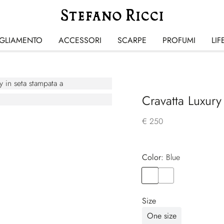
IGLIAMENTO
ACCESSORI
SCARPE
PROFUMI
LIF
Cravatta Luxury
€ 250
Color:
blue
Color
BLUE
Color
BLUE
Size
One size