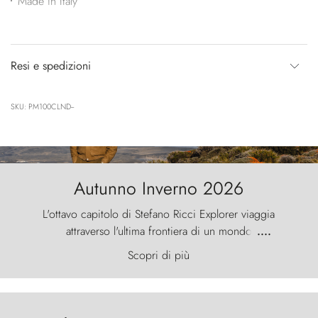
Made in Italy
Resi e spedizioni
SKU: PM100CLND--
Autunno Inverno 2026
L'ottavo capitolo di Stefano Ricci Explorer viaggia
attraverso l'ultima frontiera di un mondo
....
primordiale, dove il vento scolpisce la natura con
Scopri di più
furia ancestrale e le Torres del Paine sfidano il
cielo come sentinelle di pietra.