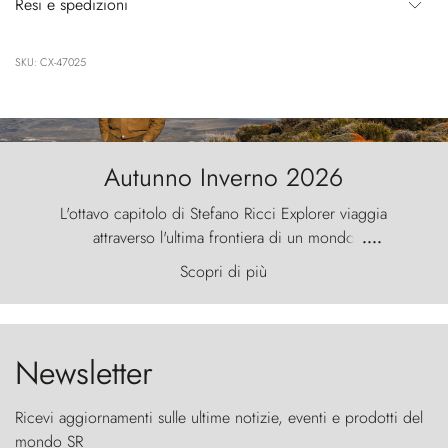
Resi e spedizioni
SKU: CX-47025
Autunno Inverno 2026
L'ottavo capitolo di Stefano Ricci Explorer viaggia
attraverso l'ultima frontiera di un mondo
....
primordiale, dove il vento scolpisce la natura con
Scopri di più
furia ancestrale e le Torres del Paine sfidano il
cielo come sentinelle di pietra.
Newsletter
Ricevi aggiornamenti sulle ultime notizie, eventi e prodotti del
mondo SR