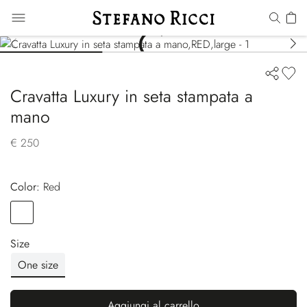
Cravatta Luxury in seta stampata a
mano
€ 250
Color:
red
Color
RED
Size
One size
Aggiungi al carrello