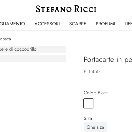
IGLIAMENTO
ACCESSORI
SCARPE
PROFUMI
LIF
o opaca
Portacarte in p
€ 1.450
Color:
black
Color
BLACK
Size
One size