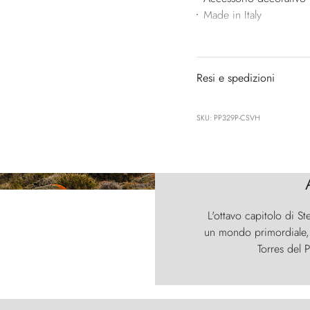
Made in Italy
Resi e spedizioni
SKU: PP329P-CSVH
L'ottavo capitolo di St
un mondo primordiale, d
Torres del P